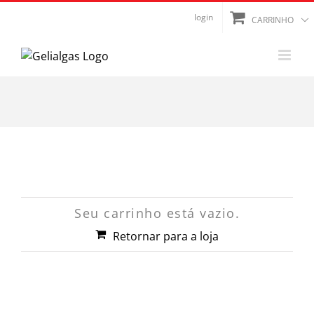
Ir
login
CARRINHO
para
o
conteúdo
Seu carrinho está vazio.
Retornar para a loja