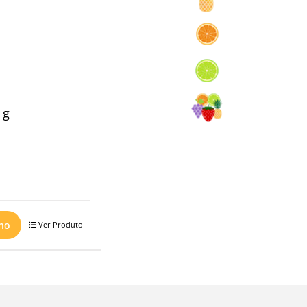
 g
nho
Ver Produto