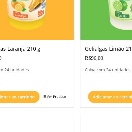
gas Laranja 210 g
Gelialgas Limão 21
0
R$
96,00
om 24 unidades
Caixa com 24 unidades
ionar ao carrinho
Adicionar ao carri
Ver Produto