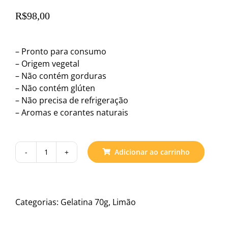
R$
98,00
– Pronto para consumo
– Origem vegetal
– Não contém gorduras
– Não contém glúten
– Não precisa de refrigeração
– Aromas e corantes naturais
Adicionar ao carrinho
Gelialgas
Limão
70
g
Categorias:
Gelatina 70g
,
Limão
quantidade