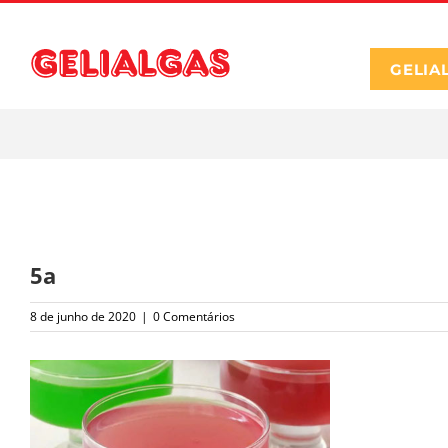
Ir
para
o
GELIA
conteúdo
5a
8 de junho de 2020
|
0 Comentários