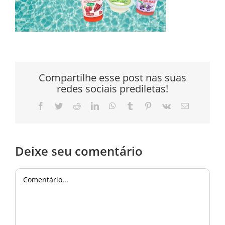
Compartilhe esse post nas suas
redes sociais prediletas!
Facebook
Twitter
Reddit
LinkedIn
WhatsApp
Tumblr
Pinterest
Vk
E-
mail
Deixe seu comentário
Comentário