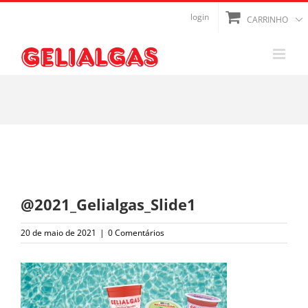
Ir
login
CARRINHO
para
o
conteúdo
@2021_Gelialgas_Slide1
20 de maio de 2021
|
0 Comentários