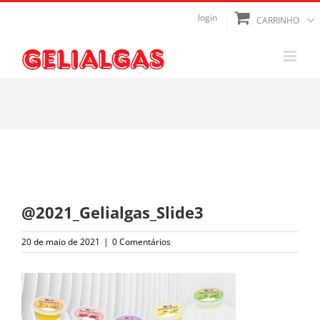
Ir
login
CARRINHO
para
o
conteúdo
@2021_Gelialgas_Slide3
20 de maio de 2021
|
0 Comentários