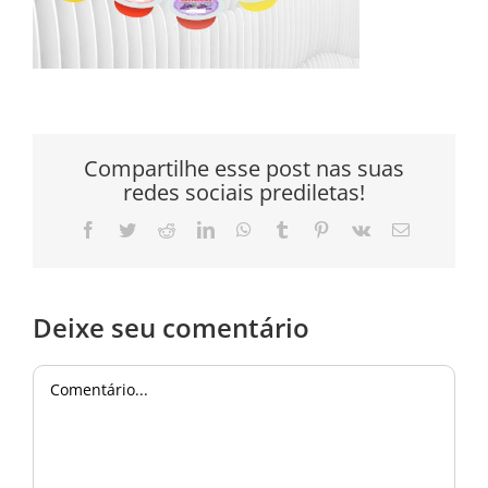
Compartilhe esse post nas suas
redes sociais prediletas!
Facebook
Twitter
Reddit
LinkedIn
WhatsApp
Tumblr
Pinterest
Vk
E-
mail
Deixe seu comentário
Comentário