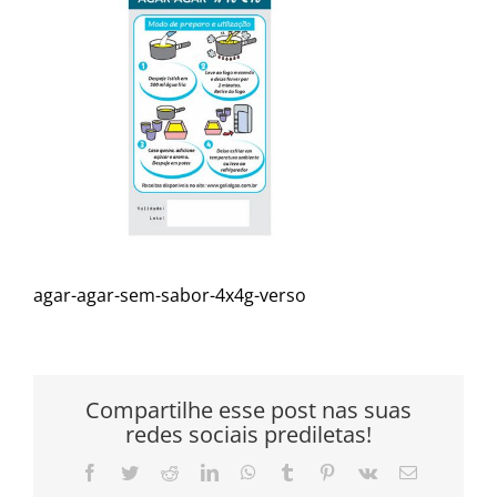
agar-agar-sem-sabor-4x4g-verso
Compartilhe esse post nas suas
redes sociais prediletas!
Facebook
Twitter
Reddit
LinkedIn
WhatsApp
Tumblr
Pinterest
Vk
E-
mail