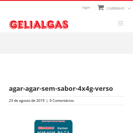
Ir
login
CARRINHO
para
o
conteúdo
agar-agar-sem-sabor-4x4g-verso
23 de agosto de 2019
|
0 Comentários