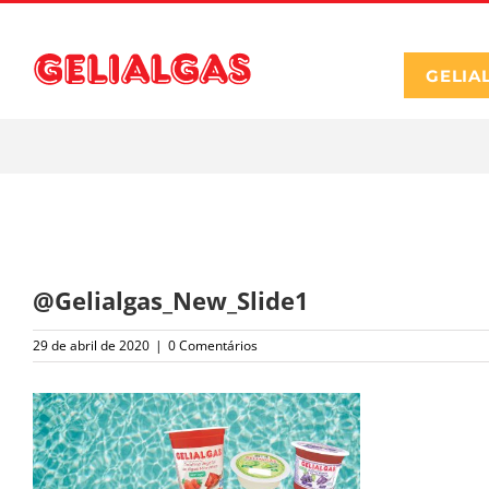
Ir
para
o
GELIA
conteúdo
@Gelialgas_New_Slide1
29 de abril de 2020
|
0 Comentários