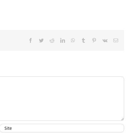
Facebook
Twitter
Reddit
LinkedIn
WhatsApp
Tumblr
Pinterest
Vk
E-
mail