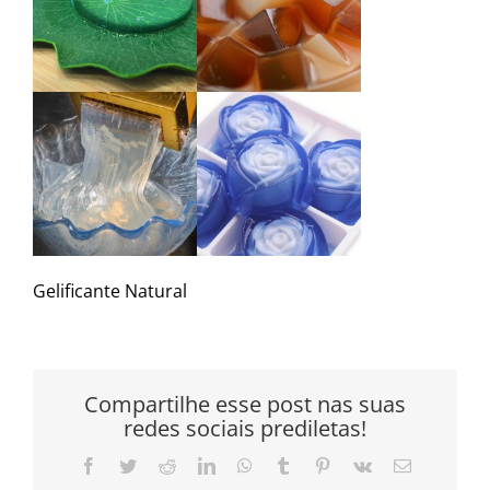
Gelificante Natural
Compartilhe esse post nas suas
redes sociais prediletas!
Facebook
Twitter
Reddit
LinkedIn
WhatsApp
Tumblr
Pinterest
Vk
E-
mail