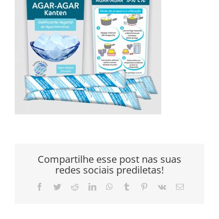
Compartilhe esse post nas suas
redes sociais prediletas!
Facebook
Twitter
Reddit
LinkedIn
WhatsApp
Tumblr
Pinterest
Vk
E-
mail