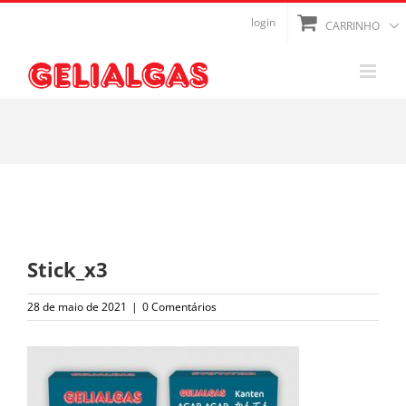
Ir
login
CARRINHO
para
o
conteúdo
Stick_x3
28 de maio de 2021
|
0 Comentários